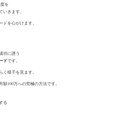
程度を
ていきます。
ードを心がけます。
成功に誘う
ード
です。
らく様子を見ます。
月額100万への究極の方法
です。
する