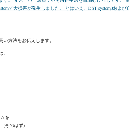
ystemで大損害が発生しました。 とはいえ、DST-systemβお
高い方法をお伝えします。
は、
テムを
(そのはず)