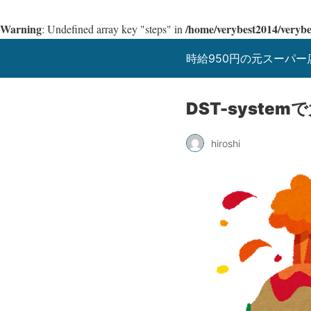
Warning
/home/verybest2014/veryb
: Undefined array key "steps" in
時給950円の元スーパ
DST-syst
hiroshi