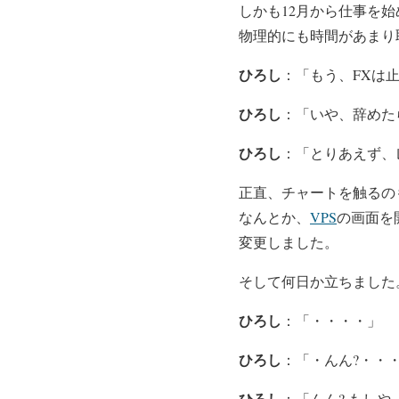
しかも12月から仕事を
物理的にも時間があまり
ひろし
：「もう、FXは
ひろし
：「いや、辞めた
ひろし
：「とりあえず、
正直、チャートを触るの
なんとか、
VPS
の画面を
変更しました。
そして何日か立ちました
ひろし
：「・・・・」
ひろし
：「・んん?・・
ひろし
：「んん? もしや