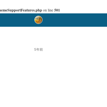
ThemeSupportFeatures.php
501
on line
5年前