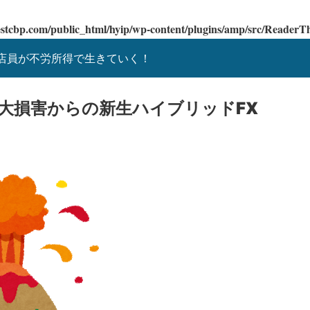
estcbp.com/public_html/hyip/wp-content/plugins/amp/src/Reader
ー店員が不労所得で生きていく！
emで大損害からの新生ハイブリッドFX