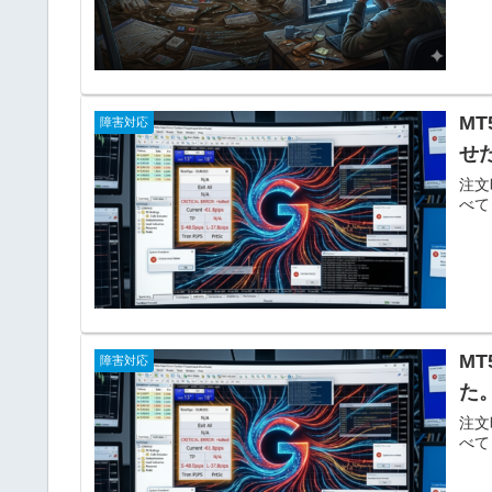
MT
障害対応
せ
注文
べて
MT
障害対応
た
注文
べて