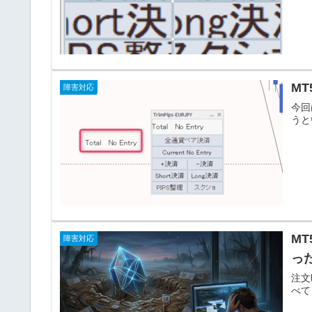
MT
障害対応
今回
うと
MT
障害対応
っ
注文
べて