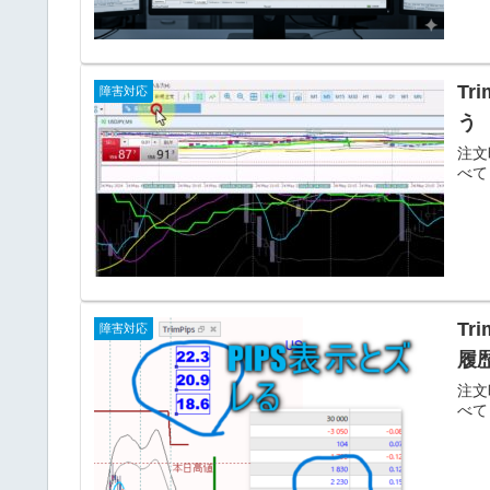
T
障害対応
う
注文
べて
Tr
障害対応
履
注文
べて