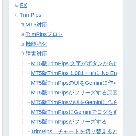
FX
TrimPips
MT5対応
TrimPipsプロト
機能強化
障害対応
MT5版TrimPips 文字がボタンからはみ出る
MT5版TrimPips 1.081 画面にNo Entryが
MT5版TrimPipsのUIをGeminiに
MT5版TrimPipsがフリーズする原因をG
MT5版TrimPipsのUIをGeminiに作らせ
MT5版TrimPipsにGeminiでログを追
MT5版TrimPipsがフリーズする
TrimPips：チャートを切り替えると最小