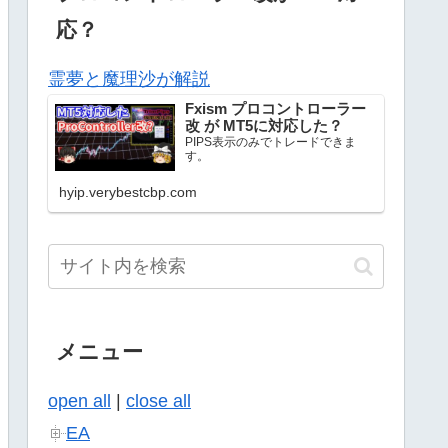
応？
霊夢と魔理沙が解説
Fxism プロコントローラー
改 が MT5に対応した？
PIPS表示のみでトレードできま
す。
hyip.verybestcbp.com
メニュー
open all
|
close all
EA