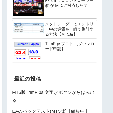
Fxism プロコントローラー
改 が MT5に対応した？
メタトレーダーでエントリ
ー中の通貨を一瞬で集計す
る方法【MT5編】
TrimPipsプロト 【ダウンロ
ード申請】
最近の投稿
MT5版TrimPips 文字がボタンからはみ出
る
EAのバックテスト(MT5版)【編集中】