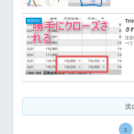
Tr
障害対応
さ
注文
べて
次
1