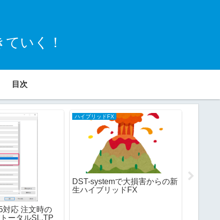
きていく！
目次
ハイブリッドFX
TrimPips
DST-systemで大損害からの新
生ハイブリッドFX
 MT5対応 注文時の
TrimP
びトータルSL,TP
ド申請