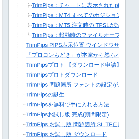
TrimPips：チャートに表示されたpips
TrimPips：MT4 すべてのポジション
TrimPips：MT5 注文時の TPSLが設定
TrimPips：起動時のファイルオープン(FileOp
TrimPips PIPS表示位置 ウインドウサイズ
「プロコンもどき」が本家から怒られました
TrimPipsプロト 【ダウンロード申請】
TrimPipsプロトダウンロード
TrimPips 問題箇所 フォントの設定が反映さ
TrimPipsの誕生
TrimPipsを無料で手に入れる方法
TrimPipsお試し版 完成(期間限定)
TrimPips お試し版 問題箇所 SL,TP自動
TrimPips お試し版 ダウンロード