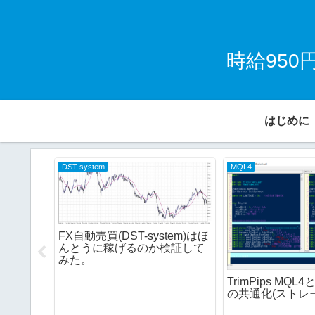
時給95
はじめに
DST-system
MQL4
FX自動売買(DST-system)はほ
んとうに稼げるのか検証して
みた。
TrimPips MQL
の共通化(ストレ