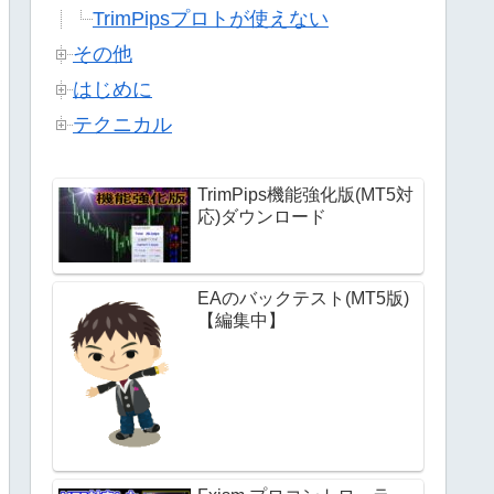
TrimPipsプロトが使えない
その他
はじめに
テクニカル
TrimPips機能強化版(MT5対
応)ダウンロード
EAのバックテスト(MT5版)
【編集中】