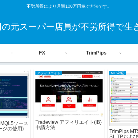
不労所得により月額100万円稼ぐ方法です。
0円の元スーパー店員が不労所得で生
FX
TrimPips
アフィリエイト
MT5対応
Tradeview アフィリエイト(IB)
4とMQL5ソース
申請方法
ージの使用)
TrimPips
SL,TPおよ