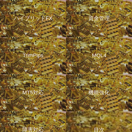
ハイブリッドFX
資金管理
TrimPips
MQL4
MT5対応
機能強化
障害対応
目次