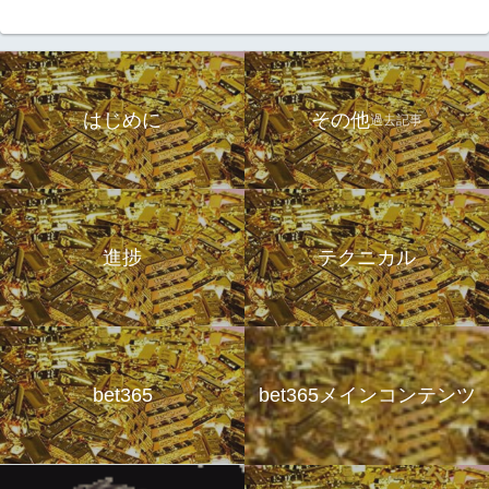
はじめに
その他
過去記事
進捗
テクニカル
bet365
bet365メインコンテンツ