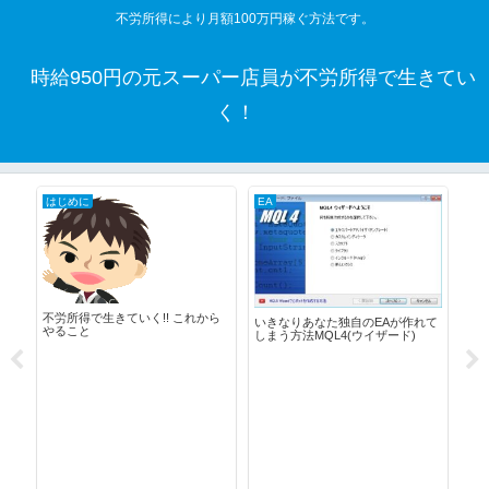
不労所得により月額100万円稼ぐ方法です。
時給950円の元スーパー店員が不労所得で生きてい
く！
はじめに
EA
MT
Tr
算す
不労所得で生きていく!! これから
いきなりあなた独自のEAが作れて
やること
しまう方法MQL4(ウイザード)