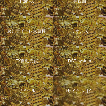
TitanFX
実践編
及川デイトレ大百科
リオン式
FX自動売買
DST-system
iサイクル
iサイクル目次