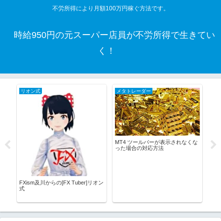
不労所得により月額100万円稼ぐ方法です。
時給950円の元スーパー店員が不労所得で生きてい
く！
リオン式
メタトレーダー
MT
MT4 ツールバーが表示されなくな
表
った場合の対応方法
Tr
バ
FXism及川からの[FX Tuber]リオン
式