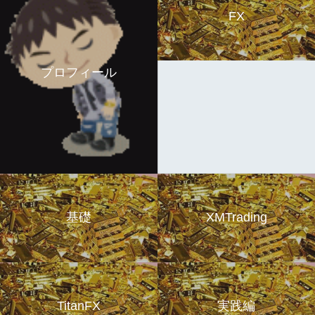
FX
プロフィール
基礎
XMTrading
TitanFX
実践編