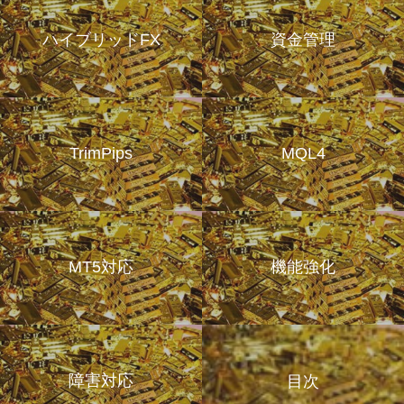
ハイブリッドFX
資金管理
TrimPips
MQL4
MT5対応
機能強化
障害対応
目次