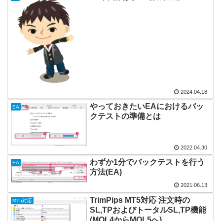
2024.04.18
やっておきたいEAにおけるバッ
EA
クテストの準備とは
2022.04.30
わずか1分でバックテストを行う
EA
方法(EA)
2021.06.13
TrimPips MT5対応 注文時の
MT5対応
SL,TPおよびトータルSL,TP機能
(MQL4からMQL5へ)