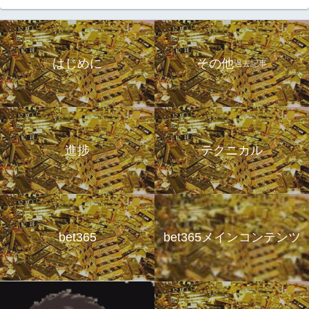
はじめに
その他
過去記事
進捗
テクニカル
bet365
bet365メインコンテンツ