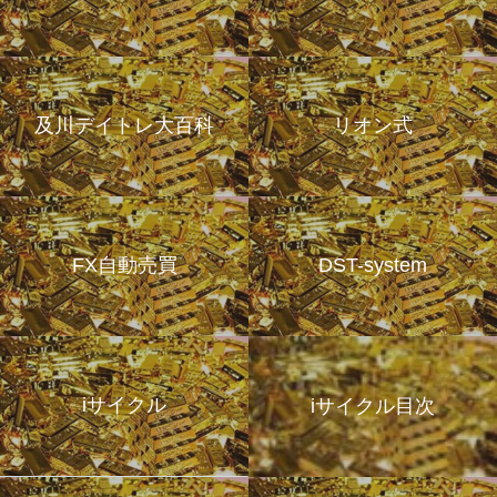
及川デイトレ大百科
リオン式
FX自動売買
DST-system
iサイクル
iサイクル目次