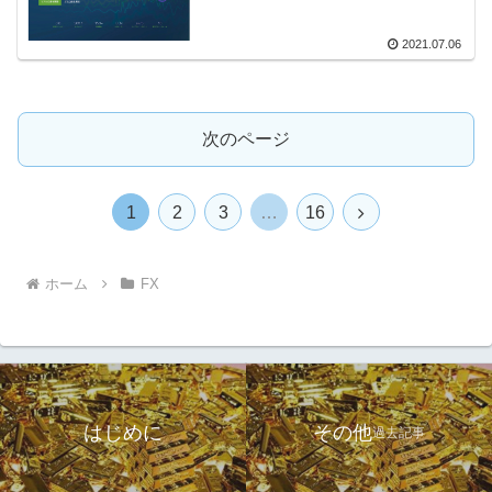
2021.07.06
次のページ
次
1
2
3
…
16
へ
ホーム
FX
はじめに
その他
過去記事