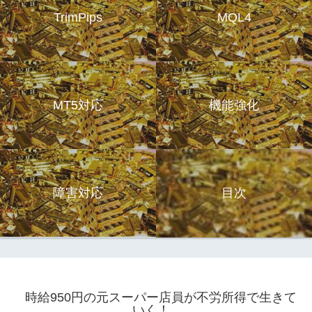
TrimPips
MQL4
MT5対応
機能強化
障害対応
目次
時給950円の元スーパー店員が不労所得で生きて
いく！