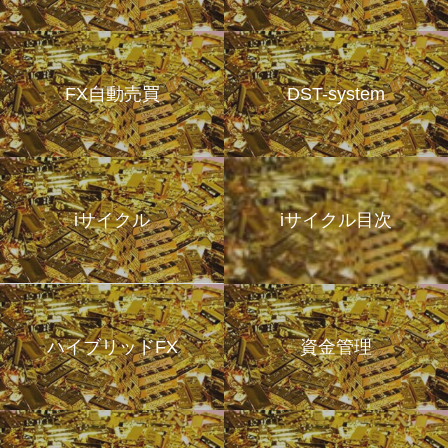
FX自動売買
DST-system
iサイクル
iサイクル目次
ハイブリッドFX
資金管理