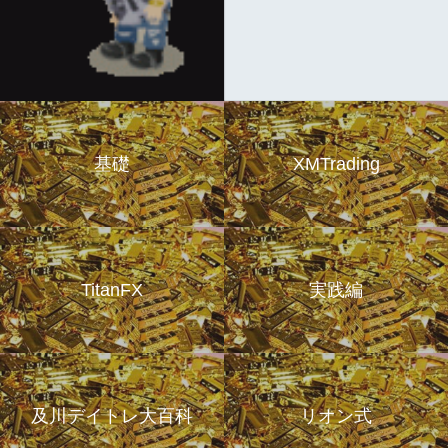
基礎
XMTrading
TitanFX
実践編
及川デイトレ大百科
リオン式