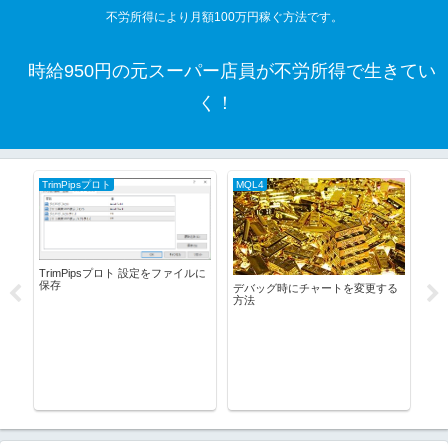
不労所得により月額100万円稼ぐ方法です。
時給950円の元スーパー店員が不労所得で生きてい
く！
TrimPipsプロト
MQL4
ハ
TrimPipsプロト 設定をファイルに
保存
)ダウ
デバッグ時にチャートを変更する
方法
DS
20