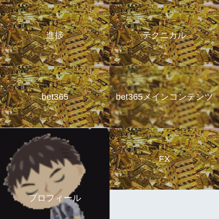
進捗
テクニカル
bet365
bet365メインコンテンツ
FX
プロフィール