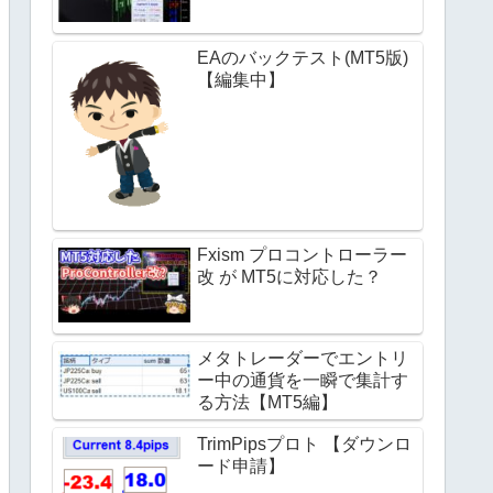
EAのバックテスト(MT5版)
【編集中】
Fxism プロコントローラー
改 が MT5に対応した？
メタトレーダーでエントリ
ー中の通貨を一瞬で集計す
る方法【MT5編】
TrimPipsプロト 【ダウンロ
ード申請】