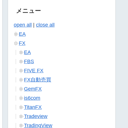
メニュー
open all
|
close all
EA
FX
EA
FBS
FIVE FX
FX自動売買
GemFX
is6com
TitanFX
Tradeview
TradingView