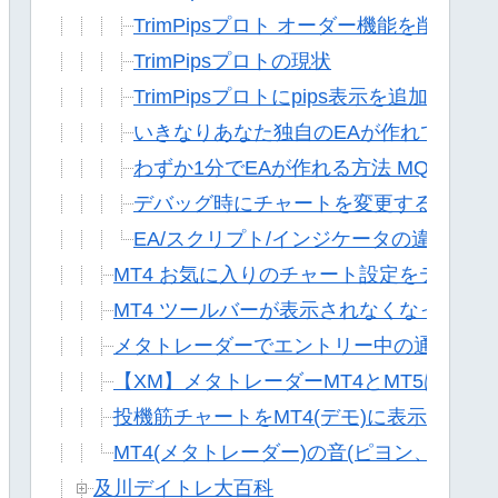
TrimPipsプロト オーダー機能を削除する
TrimPipsプロトの現状
TrimPipsプロトにpips表示を追加する
いきなりあなた独自のEAが作れてしまう方
わずか1分でEAが作れる方法 MQL4基礎
デバッグ時にチャートを変更する方法
EA/スクリプト/インジケータの違い
MT4 お気に入りのチャート設定をデフォ
MT4 ツールバーが表示されなくなった場
メタトレーダーでエントリー中の通貨を一
【XM】メタトレーダーMT4とMT5はど
投機筋チャートをMT4(デモ)に表示させる
MT4(メタトレーダー)の音(ピヨン、ブー)
及川デイトレ大百科