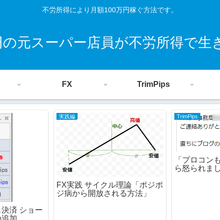
不労所得により月額100万円稼ぐ方法です。
0円の元スーパー店員が不労所得で生
FX
TrimPips
実践編
TrimPips
「プロコン
ら怒られま
FX実践 サイクル理論「ポジポ
ジ病から開放される方法」
決済 ショー
の追加