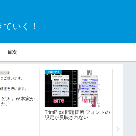
きていく！
目次
TrimPips
TrimPips
もどき」が本家か
した。
TrimP
ルに保
TrimPips 問題箇所 フォントの
設定が反映されない