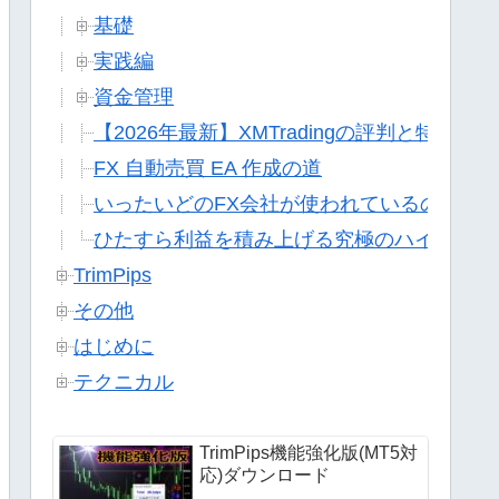
基礎
実践編
資金管理
【2026年最新】XMTradingの評判と特徴
FX 自動売買 EA 作成の道
いったいどのFX会社が使われているのか?
ひたすら利益を積み上げる究極のハイブリッ
TrimPips
その他
はじめに
テクニカル
TrimPips機能強化版(MT5対
応)ダウンロード