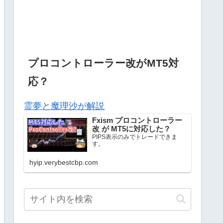
プロコントローラー改がMT5対
応？
霊夢と魔理沙が解説
Fxism プロコントローラー
改 が MT5に対応した？
PIPS表示のみでトレードできま
す。
hyip.verybestcbp.com