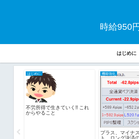
時給95
はじめに
はじめに
機能強化
不労所得で生きていく!! これ
からやること
ーディン
やるべき
プラス、マイナス
ト、ロング決済