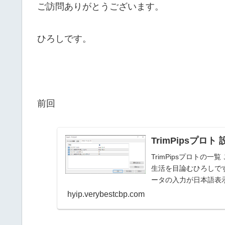
ご訪問ありがとうございます。
ひろしです。
前回
TrimPipsプロ
TrimPipsプロトの
生活を目論むひろしです。 
ータの入力が日本語表示
hyip.verybestcbp.com