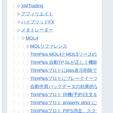
XMTrading
アフィリエイト
ハイブリッドFX
メタトレーダー
MQL4
MQLリファレンス
TrimPips MQL4とMQL5ソースの共通
TrimPips 自動TP,SLが正しく機能しな
TrimPipsプロトにpips表示削除で決済
TrimPipsプロトにブレークイーブンラ
自動売買バックデータの効果的な作り方(Alp
TrimPipsプロト 待機(予約)注文を無視す
TrimPipsプロト property strict に挑戦
TrimPipsプロト PIPS消去、スクショの