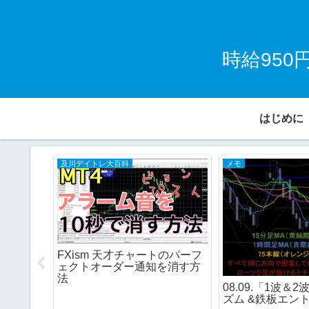
時給95
はじめに
及川デイトレ大百科
メモ
(MT5
FXism 天才チャートのパーフ
d
ェクトオーダー通知を消す方
法
08.09.「1波＆
ズム &鉄板エン