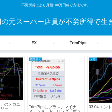
不労所得により月額100万円稼ぐ方法です。
0円の元スーパー店員が不労所得で生
FX
TrimPips
機能強化
メモ
2波」のメカニ
TrimPipsにプラス、マイナ
03.04.エ
トリー
ス、ショート、ロング「ポジ