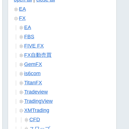
EA
FX
EA
FBS
FIVE FX
FX自動売買
GemFX
is6com
TitanFX
Tradeview
TradingView
XMTrading
CFD
スワップ