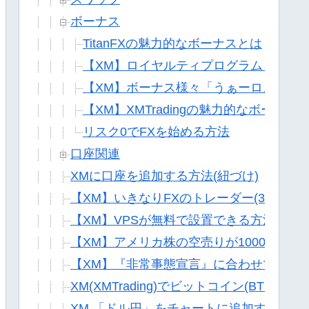
ボーナス
TitanFXの魅力的なボーナスとは
【XM】ロイヤルティプログラムとは
【XM】ボーナス様々「うぁーロスカット
【XM】XMTradingの魅力的なボーナス
リスク0でFXを始める方法
口座関連
XMに口座を追加する方法(紐づけ)
【XM】いきなりFXのトレーダー(3分でで
【XM】VPSが無料で設置できる方法
【XM】アメリカ株の空売りが1000円でで
【XM】『非常事態宣言』に合わせて日経
XM(XMTrading)でビットコイン(BTCU
XM 「ドル円」をチャートに追加する