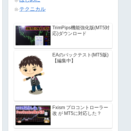
テクニカル
TrimPips機能強化版(MT5対
応)ダウンロード
EAのバックテスト(MT5版)
【編集中】
Fxism プロコントローラー
改 が MT5に対応した？