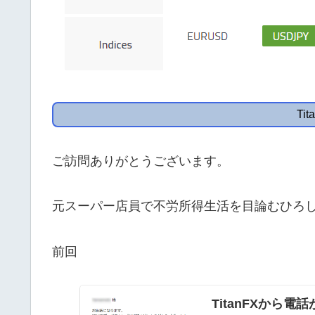
Ti
ご訪問ありがとうございます。
元スーパー店員で不労所得生活を目論むひろ
前回
TitanFXから