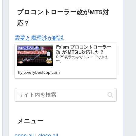
プロコントローラー改がMT5対
応？
霊夢と魔理沙が解説
Fxism プロコントローラー
改 が MT5に対応した？
PIPS表示のみでトレードできま
す。
hyip.verybestcbp.com
メニュー
open all
|
close all