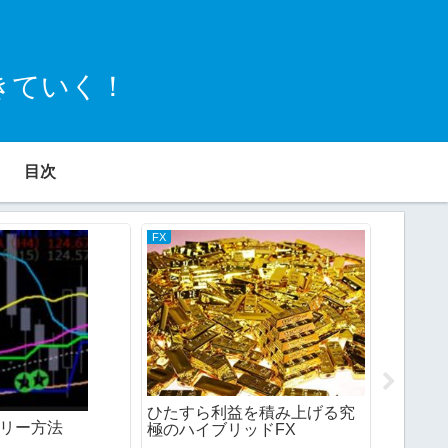
きていく！
目次
FX
障害対応
Trim
オープン(
ひたすら利益を積み上げる究
ントリー方法
error(
極のハイブリッドFX