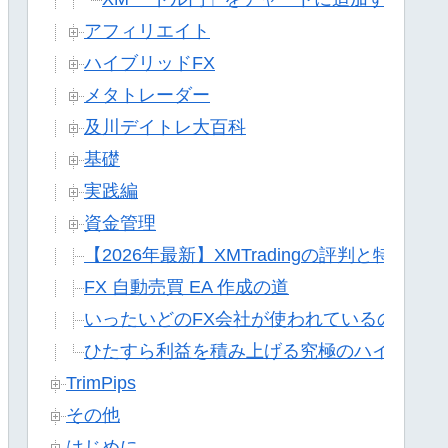
アフィリエイト
ハイブリッドFX
メタトレーダー
及川デイトレ大百科
基礎
実践編
資金管理
【2026年最新】XMTradingの評判と特徴
FX 自動売買 EA 作成の道
いったいどのFX会社が使われているのか?
ひたすら利益を積み上げる究極のハイブリッ
TrimPips
その他
はじめに