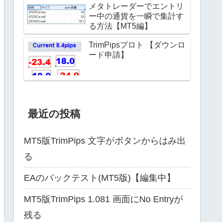
メタトレーダーでエントリ
ー中の通貨を一瞬で集計す
る方法【MT5編】
TrimPipsプロト 【ダウンロ
ード申請】
最近の投稿
MT5版TrimPips 文字がボタンからはみ出
る
EAのバックテスト(MT5版)【編集中】
MT5版TrimPips 1.081 画面にNo Entryが
残る