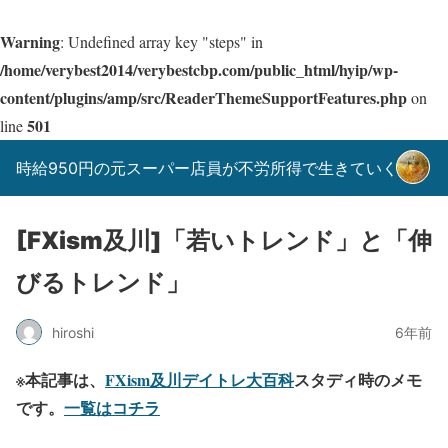
Warning
: Undefined array key "steps" in
/home/verybest2014/verybestcbp.com/public_html/hyip/wp-
content/plugins/amp/src/ReaderThemeSupportFeatures.php
on
501
line
時給950円の元スーパー店員が不労所得で生きていく！
[FXism及川]「若いトレンド」と「伸
びるトレンド」
hiroshi
6年前
※本記事は、
FXism及川デイトレ大百科
スタディ時のメモ
です。
一覧はコチラ