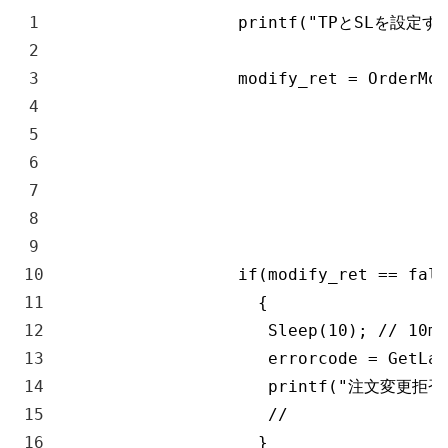
1
printf
(
"TPとSLを設定する O
2
3
modify_ret
=
OrderMod
4
5
6
7
8
9
10
if
(
modify_ret
==
fals
11
{
12
Sleep
(
10
)
;
// 10m
13
errorcode
=
GetLas
14
printf
(
"注文変更拒否
15
//              
16
}