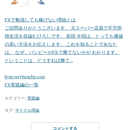
FXで勉強しても稼げない理由とは
ご訪問ありがとうございます。 元スーパー店員で不労所
得生活を目論むひろしです。 前回 今回は、とっても価値
の高い方法をお伝えします。 これを知ることであなた
は、 なぜ、パンピーがFXで勝てないかが わかります。
ということは、どうすれば勝て...
hyip.verybestcbp.com
FX実践編の一覧
カテゴリー:
実践編
タグ:
サイクル理論
コメントする