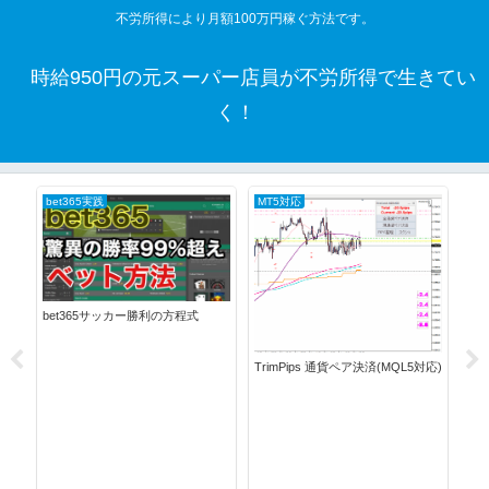
不労所得により月額100万円稼ぐ方法です。
時給950円の元スーパー店員が不労所得で生きてい
く！
bet365実践
MT5対応
Tri
Tr
自
bet365サッカー勝利の方程式
TrimPips 通貨ペア決済(MQL5対応)