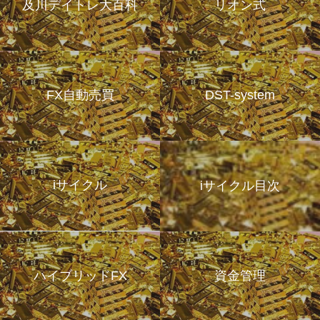
及川デイトレ大百科
リオン式
FX自動売買
DST-system
iサイクル
iサイクル目次
ハイブリッドFX
資金管理