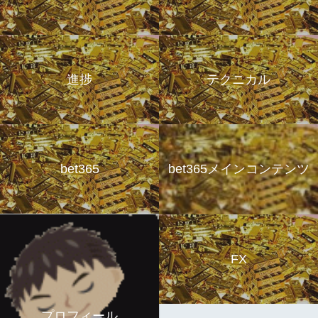
進捗
テクニカル
bet365
bet365メインコンテンツ
FX
プロフィール