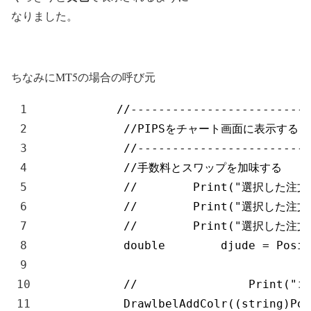
なりました。
ちなみにMT5の場合の呼び元
1
//--------------------------
2
//PIPSをチャート画面に表示する
3
//-------------------------
4
//手数料とスワップを加味する
5
//        Print("選択した注文の
6
//        Print("選択した注文の
7
//        Print("選択した注文の損
8
double
djude
=
Posit
9
10
//                Print(
11
DrawlbelAddColr
(
(
string
)
Pos