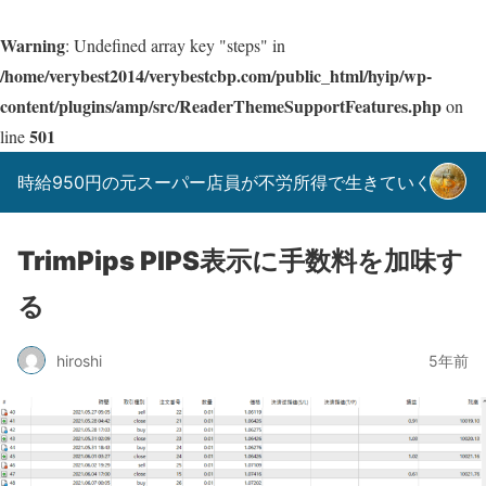
Warning
: Undefined array key "steps" in
/home/verybest2014/verybestcbp.com/public_html/hyip/wp-
content/plugins/amp/src/ReaderThemeSupportFeatures.php
on
501
line
時給950円の元スーパー店員が不労所得で生きていく！
TrimPips PIPS表示に手数料を加味す
る
hiroshi
5年前