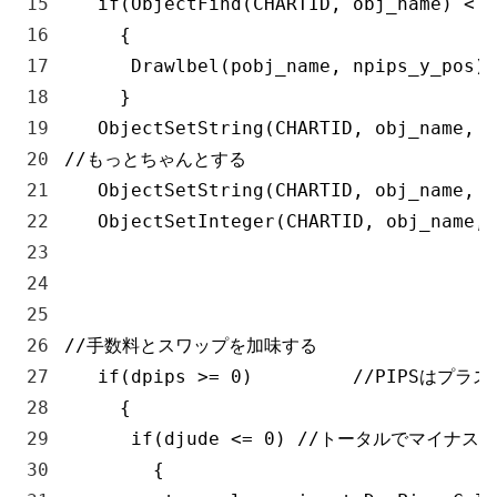
15
if
(
ObjectFind
(
CHARTID
,
obj_name
)
<
0
16
{
17
Drawlbel
(
pobj_name
,
npips_y_pos
)
;
18
}
19
ObjectSetString
(
CHARTID
,
obj_name
,
O
20
//もっとちゃんとする
21
ObjectSetString
(
CHARTID
,
obj_name
,
O
22
ObjectSetInteger
(
CHARTID
,
obj_name
,
23
24
25
26
//手数料とスワップを加味する
27
if
(
dpips
>=
0
)
//PIPSはプラス
28
{
29
if
(
djude
<=
0
)
//トータルでマイナス
30
{