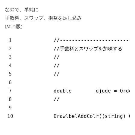
なので、単純に
手数料、スワップ、損益を足し込み
(MT4版)
1
//-------------------------
2
//手数料とスワップを加味する
3
//                       
4
//                      
5
//                       
6
7
double
djude
=
Order
8
//                      
9
10
DrawlbelAddColr
(
(
string
)
Or