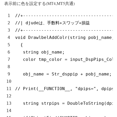
表示前に色を設定する(MT4,MT5共通)
1
//+------------------------------------
2
//| djudeは、手数料+スワップ+損益               
3
//+------------------------------------
4
void
DrawlbelAddColr
(
string
pobj_name
,
5
{
6
string
obj_name
;
7
color 
tmp_color
=
input_DspPips_Colo
8
9
obj_name
=
Str_dsppip
+
pobj_name
;
10
11
// Print(__FUNCTION__, "dpips=", dpips,
12
13
string
strpips
=
DoubleToString
(
dpip
14