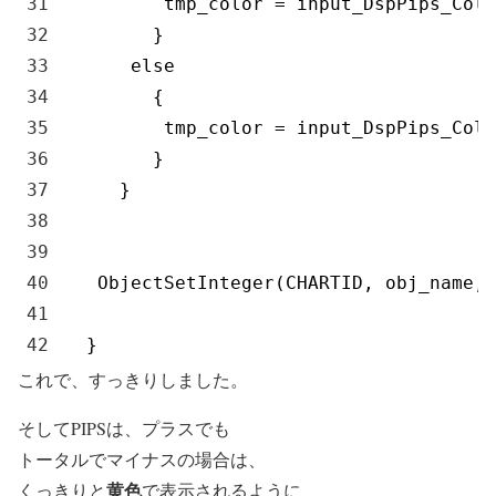
31
tmp_color
=
input_DspPips_Colo
32
}
33
else
34
{
35
tmp_color
=
input_DspPips_Colo
36
}
37
}
38
39
40
ObjectSetInteger
(
CHARTID
,
obj_name
,
41
42
}
これで、すっきりしました。
そしてPIPSは、プラスでも
トータルでマイナスの場合は、
黄色
くっきりと
で表示されるように