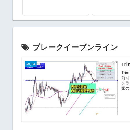
ブレークイーブンライン
T
MQL4
Tr
前回
ンラ
家の