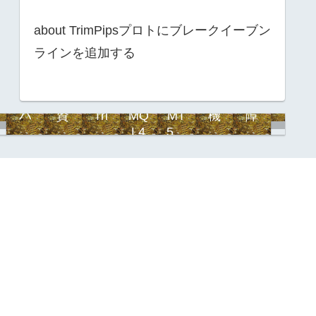
about TrimPipsプロトにブレークイーブン
ラインを追加する
i
目
ハ
資
Tri
MQ
MT
機
障
サ
次
イ
金
mPi
L4
5対
能
害
イ
ブ
管
ps
応
強
対
ク
リ
理
化
応
ル
ッ
目
ド
次
FX