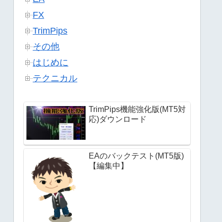
FX
TrimPips
その他
はじめに
テクニカル
TrimPips機能強化版(MT5対
応)ダウンロード
EAのバックテスト(MT5版)
【編集中】