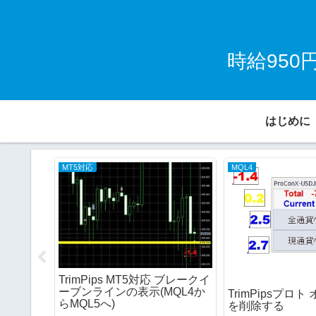
時給95
はじめに
MT5対応
MQL4
TrimPips MT5対応 ブレークイ
ーブンラインの表示(MQL4か
TrimPipsプロ
への道
らMQL5へ)
を削除する