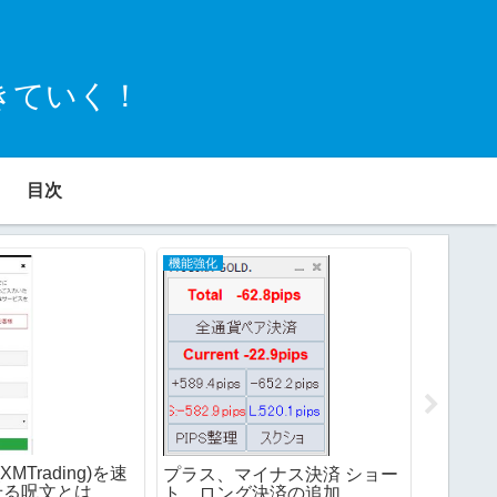
きていく！
目次
機能強化
障害対応
Trim
オープン(
MTrading)を速
プラス、マイナス決済 ショー
error(
せる呪文とは
ト、ロング決済の追加