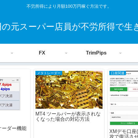
不労所得により月額100万円稼ぐ方法です。
0円の元スーパー店員が不労所得で生
FX
TrimPips
メタトレーダー
口座関連
MT4 ツールバーが表示されな
くなった場合の対応方法
ト オーダー機能
XMデモ口座(X
攻で復活さ