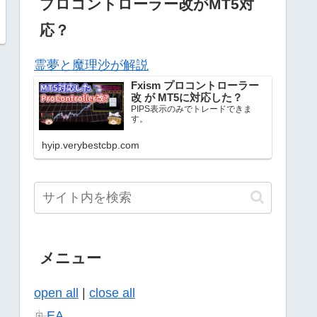
プロコントローラー改がMT5対
応？
霊夢と魔理沙が解説
Fxism プロコントローラー
改 が MT5に対応した？
PIPS表示のみでトレードできま
す。
hyip.verybestcbp.com
メニュー
open all
|
close all
EA