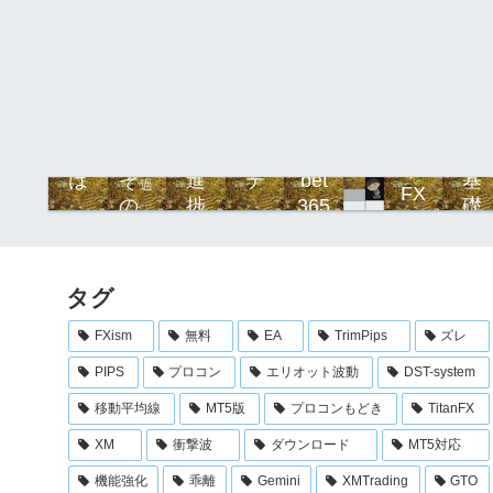
b
プ
は
そ
進
テ
bet
基
過
FX
e
ロ
去
じ
の
捗
ク
365
礎
記
t
フ
め
他
ニ
事
3
ィ
に
カ
6
ー
ル
タグ
5
ル
メ
FXism
無料
EA
TrimPips
ズレ
イ
PIPS
プロコン
エリオット波動
DST-system
ン
コ
移動平均線
MT5版
プロコンもどき
TitanFX
ン
XM
衝撃波
ダウンロード
MT5対応
テ
ン
機能強化
乖離
Gemini
XMTrading
GTO