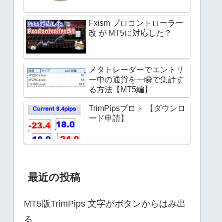
Fxism プロコントローラー
改 が MT5に対応した？
メタトレーダーでエントリ
ー中の通貨を一瞬で集計す
る方法【MT5編】
TrimPipsプロト 【ダウンロ
ード申請】
最近の投稿
MT5版TrimPips 文字がボタンからはみ出
る