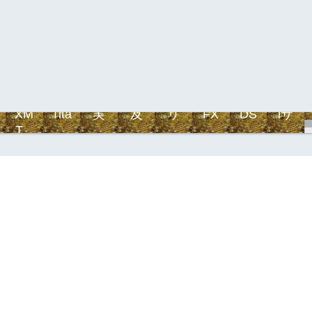
XM
Tita
実
及
リ
FX
DS
iサ
Tra
nF
践
川
オ
自
T-
イ
din
X
編
デ
ン
動
syst
ク
g
イ
式
売
em
ル
ト
買
レ
大
百
科