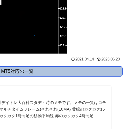
2021.04.14
2023.06.20
ps MT5対応の一覧
及川デイトレ大百科スタディ時のメモです。メモの一覧はコチ
F(マルチタイムフレーム)それぞれ(10MA) 黄緑のカクカク15
カクカク1時間足の移動平均線 赤のカクカク4時間足...