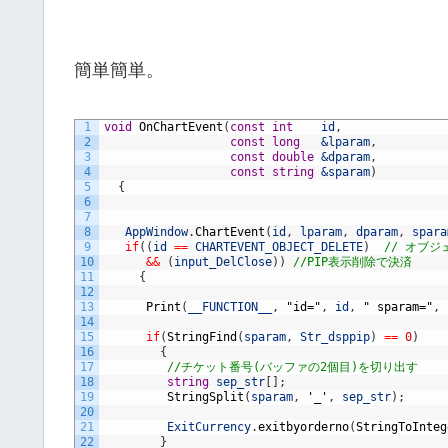
簡単簡単。
1
void
OnChartEvent
(
const
int
id
,
2
const
long
&lparam
,
3
const
double
&dparam
,
4
const
string
&sparam
)
5
{
6
7
8
AppWindow
.
ChartEvent
(
id
,
lparam
,
dparam
,
spara
9
if
(
(
id
==
CHARTEVENT_OBJECT_DELETE
)
// オブ
10
&&
(
input_DelClose
)
)
//PIP表示削除で決済
11
{
12
13
Print
(
__FUNCTION__
,
"id="
,
id
,
" sparam="
,
14
15
if
(
StringFind
(
sparam
,
Str_dsppip
)
==
0
)
16
{
17
//チケット番号(バッファの2個目)を切り出す
18
string
sep_str
[
]
;
19
StringSplit
(
sparam
,
'_'
,
sep_str
)
;
20
21
ExitCurrency
.
exitbyorderno
(
StringToInteg
22
}