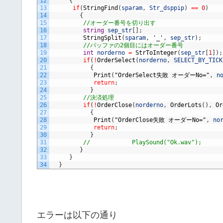
12
{
13
if
(
StringFind
(
sparam
,
Str_dsppip
)
==
0
)
14
{
15
//オーダー番号を切り出す
16
string
sep_str
[
]
;
17
StringSplit
(
sparam
,
'_'
,
sep_str
)
;
18
//バッファの2個目にはオーダー番号
19
int
norderno
=
StrToInteger
(
sep_str
[
1
]
)
;
20
if
(
!
OrderSelect
(
norderno
,
SELECT_BY_TICK
21
{
22
Print
(
"OrderSelect失敗 オーダーNo="
,
n
23
return
;
24
}
25
//決済処理
26
if
(
!
OrderClose
(
norderno
,
OrderLots
(
)
,
Or
27
{
28
Print
(
"OrderClose失敗 オーダーNo="
,
no
29
return
;
30
}
31
//            PlaySound("Ok.wav");
32
}
33
}
34
}
エラーは以下の通り