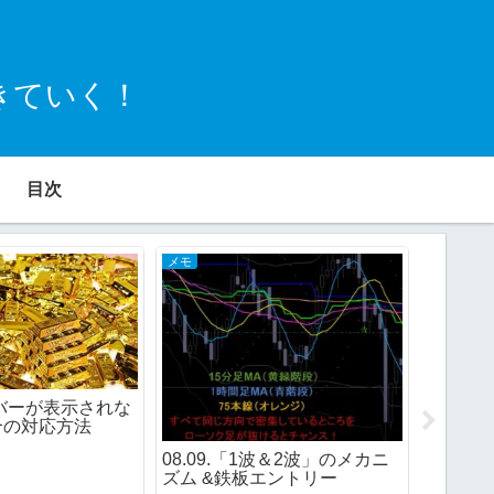
きていく！
目次
メモ
bet365
ルバーが表示されな
合の対応方法
bet3
08.09.「1波＆2波」のメカニ
消えた3
ズム &鉄板エントリー