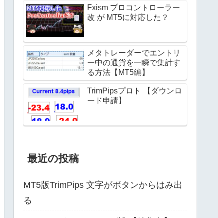
Fxism プロコントローラー
改 が MT5に対応した？
メタトレーダーでエントリ
ー中の通貨を一瞬で集計す
る方法【MT5編】
TrimPipsプロト 【ダウンロ
ード申請】
最近の投稿
MT5版TrimPips 文字がボタンからはみ出
る