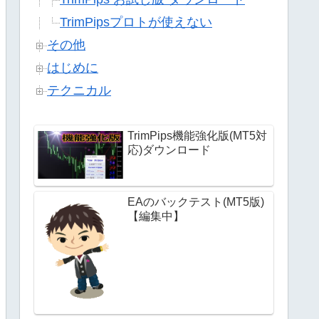
TrimPipsプロトが使えない
その他
はじめに
テクニカル
TrimPips機能強化版(MT5対
応)ダウンロード
EAのバックテスト(MT5版)
【編集中】