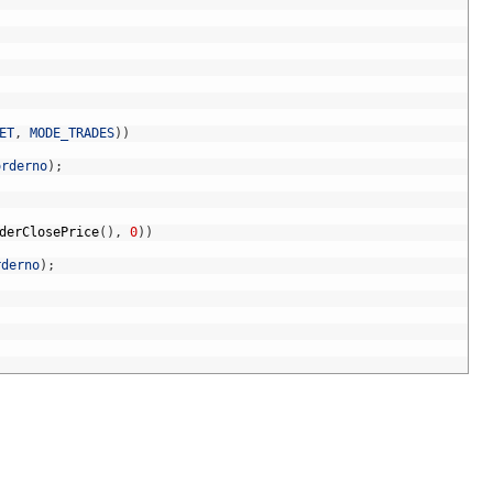
ET
,
MODE_TRADES
)
)
orderno
)
;
derClosePrice
(
)
,
0
)
)
rderno
)
;