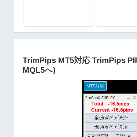
TrimPips MT5対応 TrimPi
MQL5へ)
MT5対応