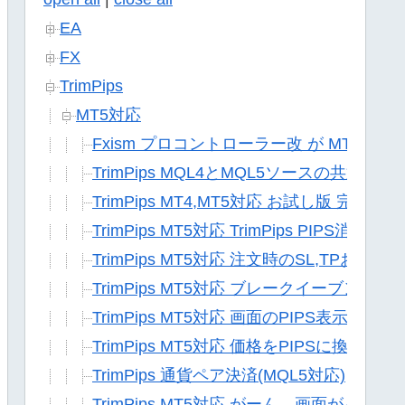
EA
FX
TrimPips
MT5対応
Fxism プロコントローラー改 が MT5に
TrimPips MQL4とMQL5ソースの共通化
TrimPips MT4,MT5対応 お試し版 完成
TrimPips MT5対応 TrimPips PIPS消
TrimPips MT5対応 注文時のSL,TPおよび
TrimPips MT5対応 ブレークイーブンライ
TrimPips MT5対応 画面のPIPS表示「ラ
TrimPips MT5対応 価格をPIPSに換算する
TrimPips 通貨ペア決済(MQL5対応)
TrimPips MT5対応 がーん、画面がバグる