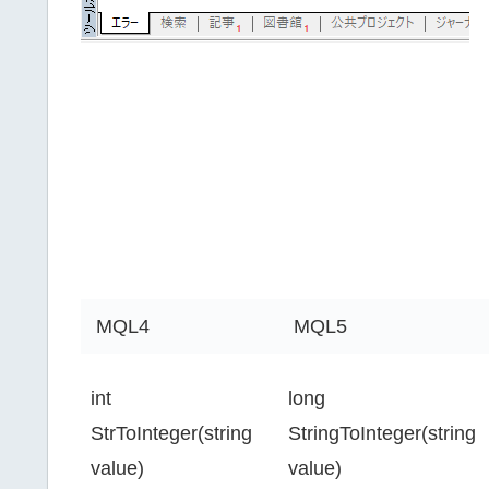
MQL4
MQL5
int
long
StrToInteger(
string
StringToInteger
(
string
value
)
value
)