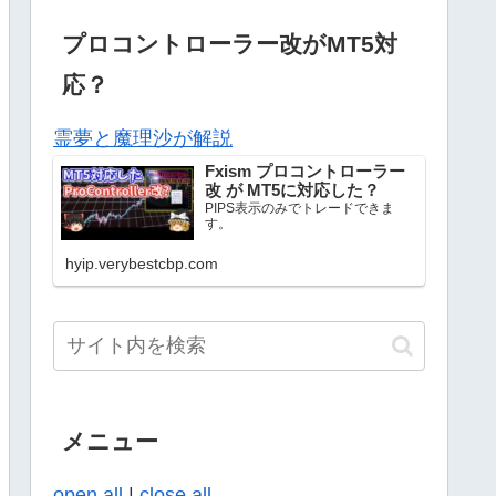
プロコントローラー改がMT5対
応？
霊夢と魔理沙が解説
Fxism プロコントローラー
改 が MT5に対応した？
PIPS表示のみでトレードできま
す。
hyip.verybestcbp.com
メニュー
open all
|
close all