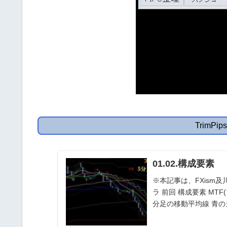
TrimPi
01.02.構成要素
※本記事は、FXism
ラ 前回 構成要素 MT
分足の移動平均線 青の