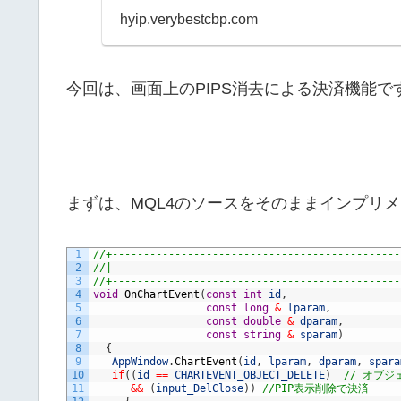
hyip.verybestcbp.com
今回は、画面上のPIPS消去による決済機能で
まずは、MQL4のソースをそのままインプリ
1
//+----------------------------------------------
2
//|                                              
3
//+----------------------------------------------
4
void
OnChartEvent
(
const
int
id
,
5
const
long
&
lparam
,
6
const
double
&
dparam
,
7
const
string
&
sparam
)
8
{
9
AppWindow
.
ChartEvent
(
id
,
lparam
,
dparam
,
spara
10
if
(
(
id
==
CHARTEVENT_OBJECT_DELETE
)
// オブ
11
&&
(
input_DelClose
)
)
//PIP表示削除で決済