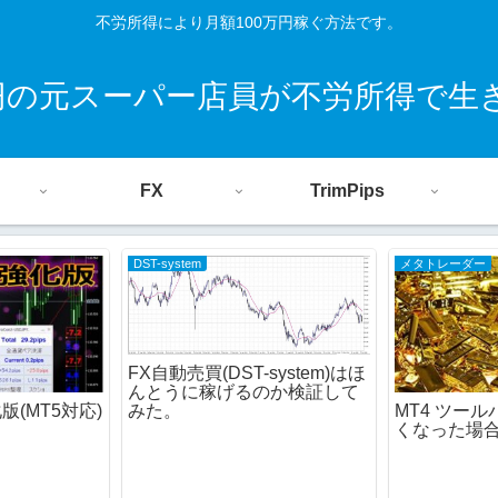
不労所得により月額100万円稼ぐ方法です。
0円の元スーパー店員が不労所得で生
FX
TrimPips
DST-system
メタトレーダー
FX自動売買(DST-system)はほ
んとうに稼げるのか検証して
化版(MT5対応)
MT4 ツー
みた。
くなった場