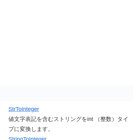
StrToInteger
値文字表記を含むストリングをint （整数）タイ
プに変換します。
StringToInteger