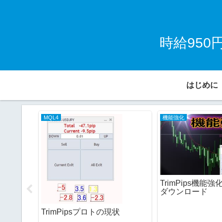
時給95
はじめに
MQL4
機能強化
TrimPips機能強
ダウンロード
TrimPipsプロトの現状