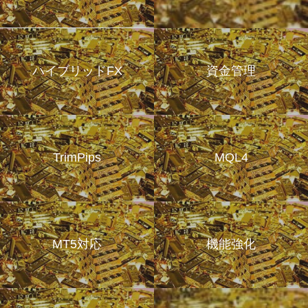
ハイブリッドFX
資金管理
TrimPips
MQL4
MT5対応
機能強化