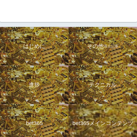
はじめに
その他
過去記事
進捗
テクニカル
bet365
bet365メインコンテンツ