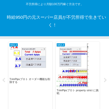
不労所得により月額100万円稼ぐ方法です。
時給950円の元スーパー店員が不労所得で生きてい
く！
MQL4
MQL4
Tri
Tr
自
やっ
TrimPipsプロト オーダー機能を削
除する
TrimPipsプロト property strict に挑
戦