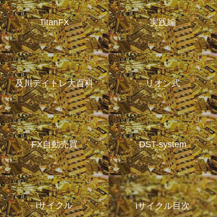
TitanFX
実践編
及川デイトレ大百科
リオン式
FX自動売買
DST-system
iサイクル
iサイクル目次