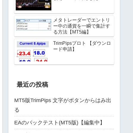
メタトレーダーでエントリ
ー中の通貨を一瞬で集計す
る方法【MT5編】
TrimPipsプロト 【ダウンロ
ード申請】
最近の投稿
MT5版TrimPips 文字がボタンからはみ出
る
EAのバックテスト(MT5版)【編集中】