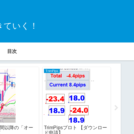
きていく！
目次
TrimPips
TrimPips
州時間以降の「オー
TrimPipsプロト 【ダウンロー
TrimP
点
ド申請】