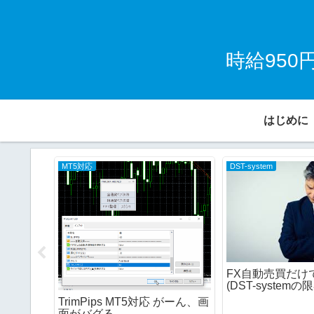
時給95
はじめに
MT5対応
DST-system
FX自動売買だけ
(DST-systemの
TrimPips MT5対応 がーん、画
面がバグる