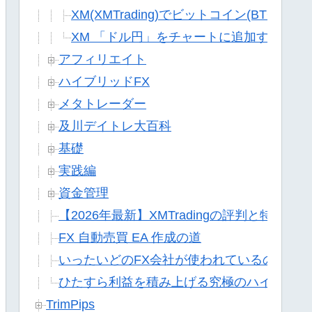
XM(XMTrading)でビットコイン(BTCU
XM 「ドル円」をチャートに追加する
アフィリエイト
ハイブリッドFX
メタトレーダー
及川デイトレ大百科
基礎
実践編
資金管理
【2026年最新】XMTradingの評判と特徴
FX 自動売買 EA 作成の道
いったいどのFX会社が使われているのか?
ひたすら利益を積み上げる究極のハイブリッ
TrimPips