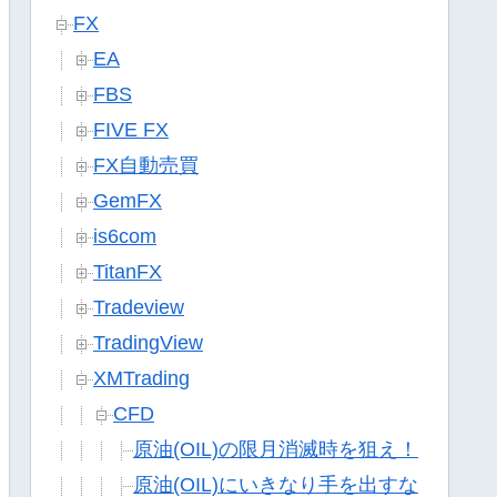
FX
EA
FBS
FIVE FX
FX自動売買
GemFX
is6com
TitanFX
Tradeview
TradingView
XMTrading
CFD
原油(OIL)の限月消滅時を狙え！
原油(OIL)にいきなり手を出すな