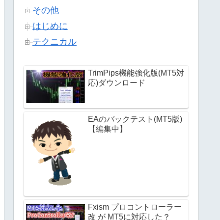
その他
はじめに
テクニカル
TrimPips機能強化版(MT5対
応)ダウンロード
EAのバックテスト(MT5版)
【編集中】
Fxism プロコントローラー
改 が MT5に対応した？