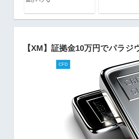
【XM】証拠金10万円でパラジ
CFD