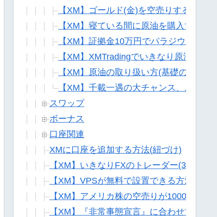
【XM】ゴールド(金)を空売りする方法(
【XM】寝ている間に原油を購入する方法
【XM】証拠金10万円でパラジウムは買
【XM】XMTradingでいきなり原油を
【XM】原油の取り扱い方(基礎の基礎)
【XM】千載一遇の大チャンス、原油に
スワップ
ボーナス
口座関連
XMに口座を追加する方法(紐づけ)
【XM】いきなりFXのトレーダー(3分でで
【XM】VPSが無料で設置できる方法
【XM】アメリカ株の空売りが1000円でで
【XM】『非常事態宣言』に合わせて日経