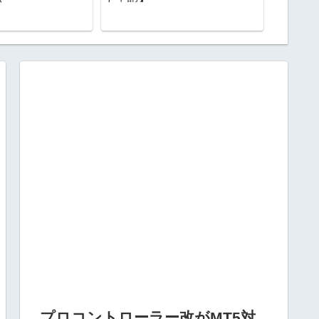
定)
プロコントローラー改がMT5対