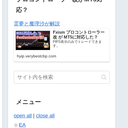
応？
霊夢と魔理沙が解説
Fxism プロコントローラー
改 が MT5に対応した？
PIPS表示のみでトレードできま
す。
hyip.verybestcbp.com
メニュー
open all
|
close all
EA