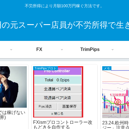
不労所得により月額100万円稼ぐ方法です。
0円の元スーパー店員が不労所得で生
FX
TrimPips
TrimPipsプロト
メモ
では稼げない
限界)
FXismプロコントローラー改
23.24.欧
もどきを自作する
ジー」注意