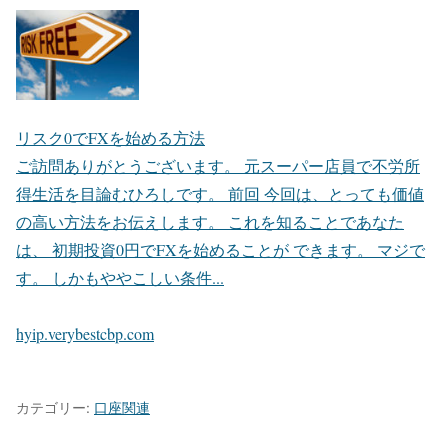
リスク0でFXを始める方法
ご訪問ありがとうございます。 元スーパー店員で不労所
得生活を目論むひろしです。 前回 今回は、とっても価値
の高い方法をお伝えします。 これを知ることであなた
は、 初期投資0円でFXを始めることが できます。 マジで
す。 しかもややこしい条件...
hyip.verybestcbp.com
カテゴリー:
口座関連