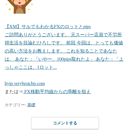
【XM】サルでもわかるFXのロットとpips
ご訪問ありがとうございます。 元スーパー店員で不労所
得生活を目論むひろしです。 前回 今回は、とっても価値
の高い方法をお教えします。 これを知ることであなた
は、 あなた：「いやー、100pips取れたよ」 あなた：「よ
っしゃここは、1ロット...
hyip.verybestcbp.com
または⇒
FX移動平均線からの乖離を狙え
カテゴリー:
基礎
コメントする