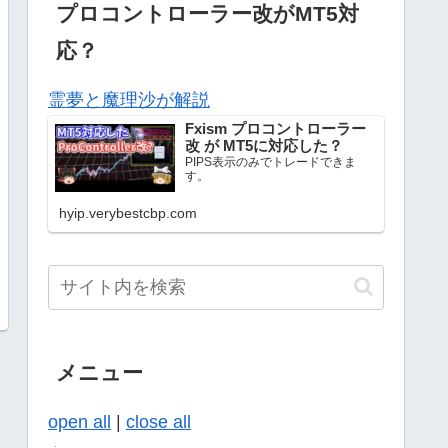
プロコントローラー改がMT5対
応？
霊夢と魔理沙が解説
Fxism プロコントローラー
改 が MT5に対応した？
PIPS表示のみでトレードできま
す。
hyip.verybestcbp.com
メニュー
open all
|
close all