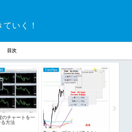
きていく！
目次
百科
TrimPips
FBS
0通貨のチャートを一
せる方法
Narro