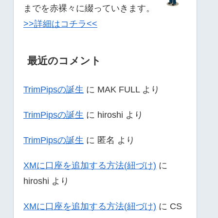
までを赤裸々に綴っていきます。
>>詳細はコチラ<<
最近のコメント
TrimPipsの誕生
に
MAK FULL
より
TrimPipsの誕生
に
hiroshi
より
TrimPipsの誕生
に
匿名
より
XMに口座を追加する方法(紐づけ)
に
hiroshi
より
XMに口座を追加する方法(紐づけ)
に
CS