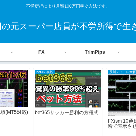
不労所得により月額100万円稼ぐ方法です。
0円の元スーパー店員が不労所得で生
FX
TrimPips
bet365実践
及川デイトレ大
化版(MT5対応)
bet365サッカー勝利の方程式
FXism 1
瞬で表示さ