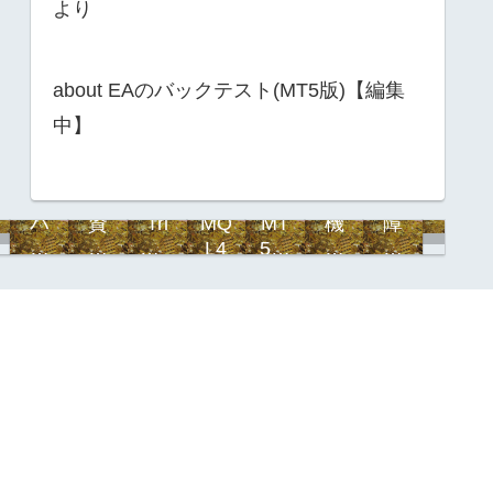
より
about EAのバックテスト(MT5版)【編集
中】
i
目
ハ
資
Tri
MQ
MT
機
障
サ
次
イ
金
mPi
L4
5対
能
害
イ
ブ
管
ps
応
強
対
ク
リ
理
化
応
ル
ッ
目
ド
次
FX