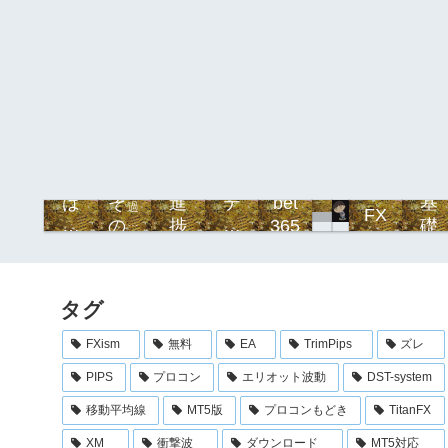
b
プ
は
そ
進
テ
bet
基
過
FX
e
ロ
去
じ
の
捗
ク
365
礎
記
t
フ
め
他
ニ
事
3
ィ
に
カ
6
ー
ル
タグ
5
ル
メ
FXism
無料
EA
TrimPips
ズレ
イ
PIPS
プロコン
エリオット波動
DST-system
ン
コ
移動平均線
MT5版
プロコンもどき
TitanFX
ン
XM
衝撃波
ダウンロード
MT5対応