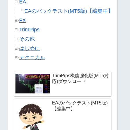
EA
EAのバックテスト(MT5版)【編集中】
FX
TrimPips
その他
はじめに
テクニカル
TrimPips機能強化版(MT5対
応)ダウンロード
EAのバックテスト(MT5版)
【編集中】