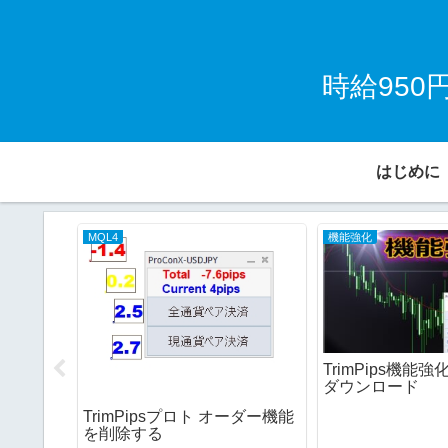
時給95
はじめに
MQL4
機能強化
TrimPips機能強
ダウンロード
TrimPipsプロト オーダー機能
ng)を速
を削除する
とは