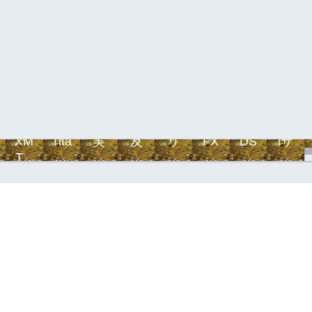
XM
Tita
実
及
リ
FX
DS
iサ
Tra
nF
践
川
オ
自
T-
イ
din
X
編
デ
ン
動
syst
ク
g
イ
式
売
em
ル
ト
買
レ
大
百
科