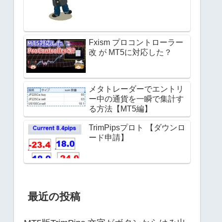
Fxism プロコントローラー
改 が MT5に対応した？
メタトレーダーでエントリ
ー中の通貨を一瞬で集計す
る方法【MT5編】
TrimPipsプロト 【ダウンロ
ード申請】
最近の投稿