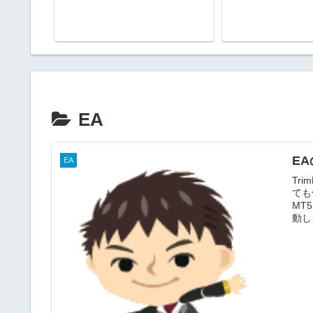
EA
E
EA
Tr
ても
MT
動しま